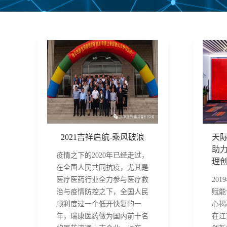
2021吉祥启航-乘风破浪
天
助
疫情之下的2020年已经走过，
理
在全国人民共同抗疫，尤其是
医疗医药行业全力参与医疗救
20
治与疫情防控之下，全国人民
赋能
顺利度过一个低开快复的一
心揭
年，瑞康医药做为国内前十名
在江