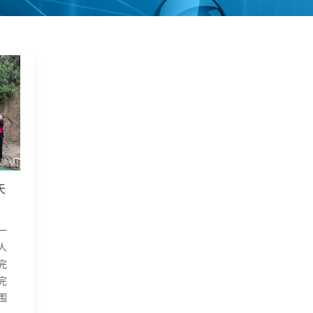
天
一
人
完
完
围