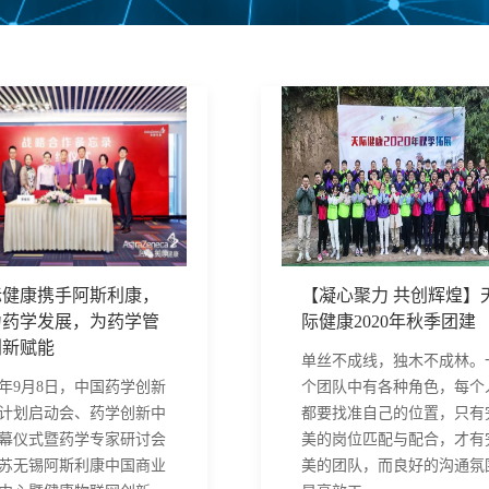
际健康携手阿斯利康，
【凝心聚力 共创辉煌】
力药学发展，为药学管
际健康2020年秋季团建
创新赋能
单丝不成线，独木不成林。
19年9月8日，中国药学创新
个团队中有各种角色，每个
计划启动会、药学创新中
都要找准自己的位置，只有
幕仪式暨药学专家研讨会
美的岗位匹配与配合，才有
苏无锡阿斯利康中国商业
美的团队，而良好的沟通氛