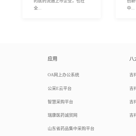
的医药流通上市企业，也在
创新
全...
中...
应用
八
OA网上办公系统
吉
公采E云平台
吉
智慧采购平台
吉
瑞康医药诚贸网
吉
山东省药品集中采购平台