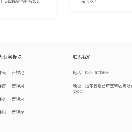
中心暨健康物联网创新
是高效工...
大业务板块
联系我们
祥天
吉祥地
电话：0535-6735656
祥雷
吉祥风
地址：山东省烟台市芝罘区机场
326号
祥水
吉祥火
祥山
吉祥泽