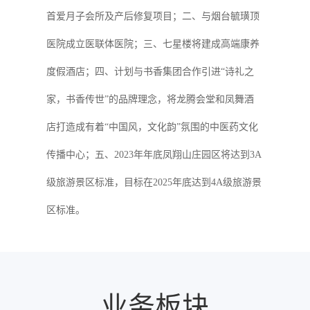
首爱月子会所及产后修复项目；二、与烟台毓璜顶
医院成立医联体医院；三、七星楼将建成高端康养
度假酒店；四、计划与书香集团合作引进“诗礼之
家，书香传世”的品牌理念，将龙腾会堂和凤舞酒
店打造成有着“中国风，文化韵”氛围的中医药文化
传播中心；五、2023年年底凤翔山庄园区将达到3A
级旅游景区标准，目标在2025年底达到4A级旅游景
区标准。
业务板块